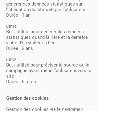
générer des données statistiques sur
l’utilisation du site web par l’utilisateur
Durée : 1 an
utma
But : utilisé pour générer des données
statistiques quand la 1ère et la dernière
visite d’un visiteur a lieu
Durée : 2 ans
utmz
But : utilisé pour préciser la source ou la
campagne ayant mené l’utilisateur vers le
site
Durée : 6 mois
Gestion des cookies
Gestion des cookies via le navigateur :
Si vous désirez éviter que certains
cookies soient installés sur votre
ordinateur, vous pouvez le préciser via les
paramètres de confidentialité de votre
navigateur. Supprimer les cookies est